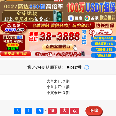
第
3467448
期 距下期：
04
分
16
秒
大单
未开:
7
期
小单
未开:
1
期
小双
未开:
3
期
8
1
9
18
大
双
咪牌
+
+
=
-