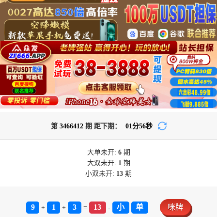
第
3466412
期 距下期：
01
分
55
秒
大单
未开:
6
期
大双
未开:
1
期
小双
未开:
13
期
9
1
3
13
小
单
咪牌
+
+
=
-